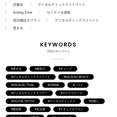
読書会
デジタルデトックスリトリート
Analog Zone
セミナー＆講座
宿泊施設＆プラン
デジタルデトックスイベント
焚き火
KEYWORDS
注目のキーワード
焚き火
板取川
キャンプ
デジタルデトックスイベント
KALALAU BEACH
KALALAU TRAIL
HAWAII
ハワイ
デジタルデトックスツアー
カララウビーチ
DIGITAL DETOX
デジタルデトックス
気軽に
愛知県
名古屋
ナチュラルワイン