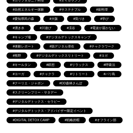
カリフォルニア料理
オイルランプ
自然エネルギー体験
サステナブル
薪料理
愛知県民の森
大阪
気づき
学び
湧き水
川遊び
渓谷
電波が届かない
キャンプ場
デジタルデトックスキャンプ
体験レポート
脱デジタル滞在
チャクラワーク
熊野
デジタルデトックスリトリート
ヨガ
キールタン
瞑想
リラックス
呼吸法
ヨーガ
チャクラ
リトリート
バリ島
クーリエ・ジャポン
DD森林さんぽ
スクリーンフリー・サタデー
デジタルデトックス・セラピー
デジタルデトックス・アドバイザー限定イベント
DIGITAL DETOX CAMP
戦略的暇
オフライン部