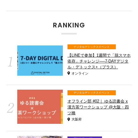
RANKING
デジタルデトックスイベント
【LINEで参加】1週間で「脱スマホ
依存」チャレンジ──7-DAYデジタ
ル・デトックス+（プラス）
オンライン
デジタルデトックスイベント
オフライン部 #02｜ ゆる読書会 x
漢方茶ワークショップ @大阪・四
ツ橋
大阪府