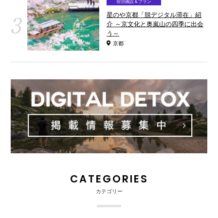
宿泊施設＆プラン
星のや京都「脱デジタル滞在」紹
介 ～京文化と奥嵐山の四季に出会
う～
京都
CATEGORIES
カテゴリー