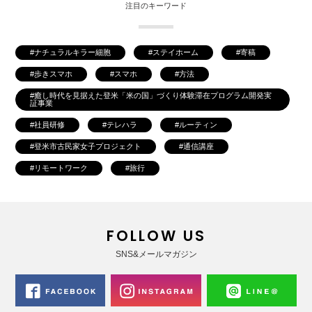
注目のキーワード
ナチュラルキラー細胞
ステイホーム
寄稿
歩きスマホ
スマホ
方法
癒し時代を見据えた登米「米の国」づくり体験滞在プログラム開発実
証事業
社員研修
テレハラ
ルーティン
登米市古民家女子プロジェクト
通信講座
リモートワーク
旅行
FOLLOW US
SNS&メールマガジン