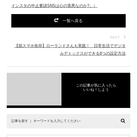
インスタの中止要請SNSは心の害悪なのか?」）
一覧へ戻る
NEXT
【脱スマホ依存】ローランドさんも実践！ 日常生活でデジタ
ルデトックスができる8つの設定方法
この記事が気に入ったら
いいね！しよう