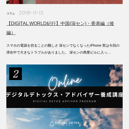
2018-11-13
コラム
【DIGITAL WORLD紀行】中国(深セン)・香港編（後
編）
スマホの電源を切ることの難しさ 深センでなくなったiPhone 実は今回の
滞在中で大きなトラブルがありました。 深センの商業ビルに入っ…