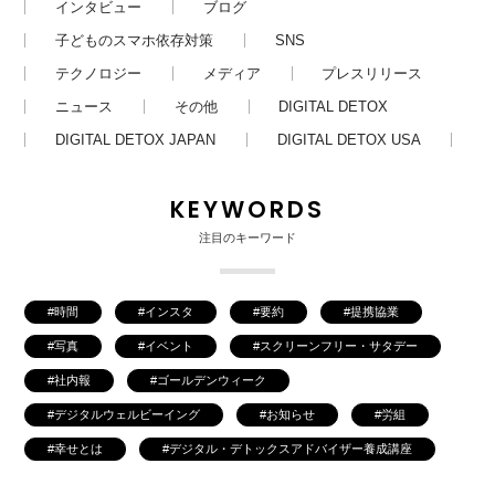
インタビュー
ブログ
子どものスマホ依存対策
SNS
テクノロジー
メディア
プレスリリース
ニュース
その他
DIGITAL DETOX
DIGITAL DETOX JAPAN
DIGITAL DETOX USA
KEYWORDS
注目のキーワード
時間
インスタ
要約
提携協業
写真
イベント
スクリーンフリー・サタデー
社内報
ゴールデンウィーク
デジタルウェルビーイング
お知らせ
労組
幸せとは
デジタル・デトックスアドバイザー養成講座