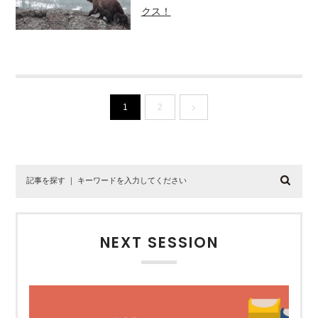
クス！
1
2
NEXT SESSION