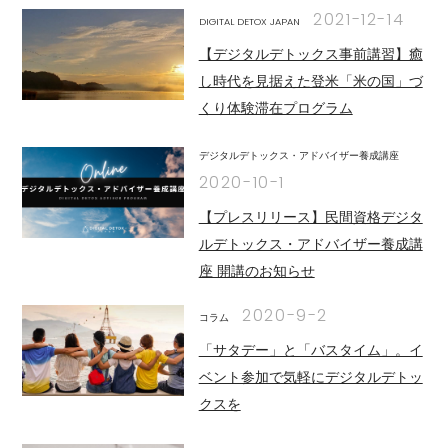
2021-12-14
DIGITAL DETOX JAPAN
【デジタルデトックス事前講習】癒
し時代を見据えた登米「米の国」づ
くり体験滞在プログラム
デジタルデトックス・アドバイザー養成講座
2020-10-1
【プレスリリース】民間資格デジタ
ルデトックス・アドバイザー養成講
座 開講のお知らせ
2020-9-2
コラム
「サタデー」と「バスタイム」。イ
ベント参加で気軽にデジタルデトッ
クスを