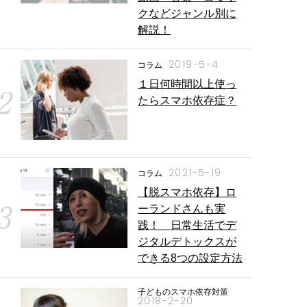
クなどジャンル別に
解説！
2019-5-4
コラム
１日何時間以上使っ
たらスマホ依存症？
2021-5-19
コラム
【脱スマホ依存】ロ
ーランドさんも実
践！ 日常生活でデ
ジタルデトックスが
できる8つの設定方法
子どものスマホ依存対策
2018-2-20