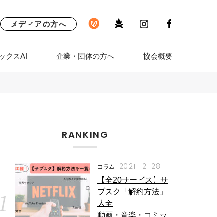
メディアの方へ
ックスAI
企業・団体の方へ
協会概要
RANKING
2021-12-28
コラム
【全20サービス】サ
ブスク「解約方法」
大全
動画・音楽・コミッ