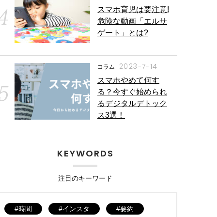
スマホ育児は要注意!
危険な動画「エルサ
ゲート」とは?
2023-7-14
コラム
スマホやめて何す
る？今すぐ始められ
るデジタルデトック
ス3選！
KEYWORDS
注目のキーワード
時間
インスタ
要約