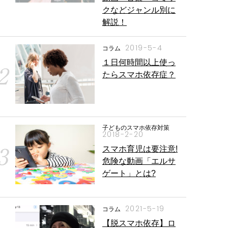
クなどジャンル別に
解説！
2019-5-4
コラム
１日何時間以上使っ
たらスマホ依存症？
子どものスマホ依存対策
2018-2-20
スマホ育児は要注意!
危険な動画「エルサ
ゲート」とは?
2021-5-19
コラム
【脱スマホ依存】ロ