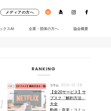
メディアの方へ
ックスAI
企業・団体の方へ
協会概要
RANKING
2021-12-28
コラム
【全20サービス】サ
ブスク「解約方法」
大全
動画・音楽・コミッ