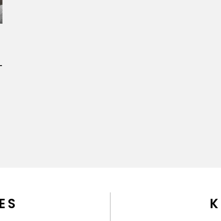
・
ク
ES