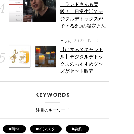
ーランドさんも実
践！ 日常生活でデ
ジタルデトックスが
できる8つの設定方法
2023-12-12
コラム
【はずる x キャンド
ル】デジタルデトッ
クスのおすすめグッ
ズがセット販売
KEYWORDS
注目のキーワード
時間
インスタ
要約