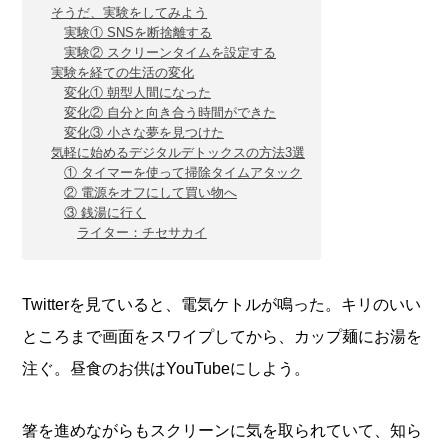
そうだ、実験をしてみよう
実験① SNSを断捨離する
実験② スクリーンタイムを設定する
実験を経ての生活の変化
変化① 朝型人間になった
変化② 自分と向き合う時間ができた
変化③ 小さな夢を見つけた
気軽に始めるデジタルデトックスの方法3選
① タイマーを使って掃除タイムアタック
② 電源をオフにして買い物へ
③ 銭湯に行く
ライター：チセサカイ
Twitterを見ていると、電気ケトルが鳴った。キリのいい
ところまで画面をスワイプしてから、カップ麺にお湯を
注ぐ。昼食のお供はYouTubeにしよう。
箸を進めながらもスクリーンに気を取られていて、知ら