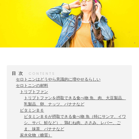
目次
セロトニンはどうやら意識的に増やせるらしい
セロトニンの材料
トリプトファン
トリプトファンを摂取できる食べ物 魚、肉、大豆製品、
乳製品、卵、ナッツ、バナナなど
ビタミンＢ６
ビタミンＢ６が摂取できる食べ物 魚（特にサンマ、イワ
シ、サバ、鮭など）、鶏むね肉、ささみ、レバー、ご
ま、抹茶、バナナなど
炭水化物（糖質）