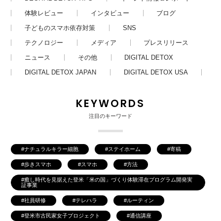
体験レビュー
インタビュー
ブログ
子どものスマホ依存対策
SNS
テクノロジー
メディア
プレスリリース
ニュース
その他
DIGITAL DETOX
DIGITAL DETOX JAPAN
DIGITAL DETOX USA
KEYWORDS
注目のキーワード
ナチュラルキラー細胞
ステイホーム
寄稿
歩きスマホ
スマホ
方法
癒し時代を見据えた登米「米の国」づくり体験滞在プログラム開発実
証事業
社員研修
テレハラ
ルーティン
登米市古民家女子プロジェクト
通信講座