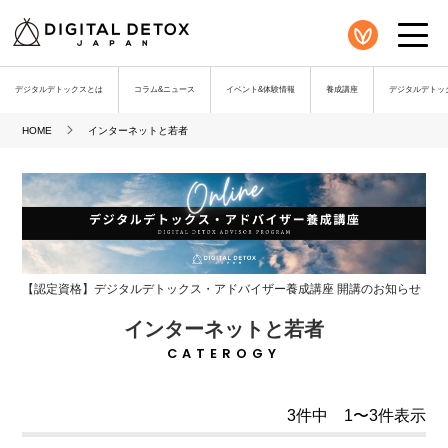
デジタルデトックスとは
コラム&ニュース
イベント&体験情報
養成講座
デジタルデトック
HOME
インターネットと若者
【認定資格】デジタルデトックス・アドバイザー養成講座 開講のお知らせ
インターネットと若者
CATEROGY
3件中 1〜3件表示