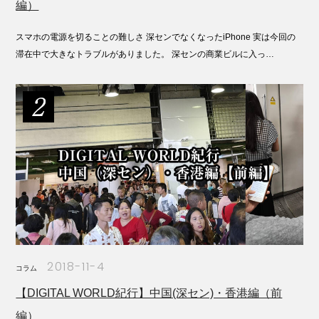
編）
スマホの電源を切ることの難しさ 深センでなくなったiPhone 実は今回の
滞在中で大きなトラブルがありました。 深センの商業ビルに入っ…
2018-11-4
コラム
【DIGITAL WORLD紀行】中国(深セン)・香港編（前
編）