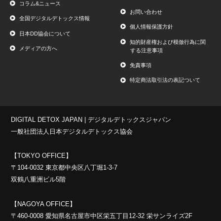
コラム&ニュース
お問い合わせ
全国デジタルデトックス情報
個人情報保護方針
日本DD協会について
知的財産権および模倣行為に関
メディアの方へ
する注意事項
免責事項
特定商法取引法の表記ついて
DIGITAL DETOX JAPAN | デジタルデトックスジャパン
一般社団法人日本デジタルデトックス協会
【TOKYO OFFICE】
〒104-0032 東京都中央区八丁堀1-3-7
双鶴八重洲ビル5階
【NAGOYA OFFICE】
〒460-0008 愛知県名古屋市中区栄五丁目12-32 栄サンライズ2F