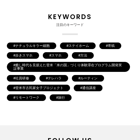
KEYWORDS
注目のキーワード
ナチュラルキラー細胞
ステイホーム
寄稿
歩きスマホ
スマホ
方法
癒し時代を見据えた登米「米の国」づくり体験滞在プログラム開発実
証事業
社員研修
テレハラ
ルーティン
登米市古民家女子プロジェクト
通信講座
リモートワーク
旅行