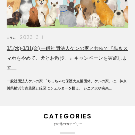
2023-3-1
コラム
3/1(水)-3/31(金) 一般社団法人ケンの家と共催で『歩きス
マホをやめて、⽝とお散歩。』キャンペーンを実施しま
す。
一般社団法人ケンの家 「ちっちゃな保護犬支援団体、ケンの家」は、神奈
川県横浜市⻘葉区と緑区にシェルターを構え、 シニア⽝や疾患…
CATEGORIES
その他のカテゴリー