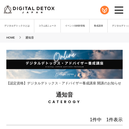
デジタルデトックスとは
コラム&ニュース
イベント&体験情報
養成講座
デジタルデトック
HOME
通知音
【認定資格】デジタルデトックス・アドバイザー養成講座 開講のお知らせ
通知音
CATEROGY
1件中 1件表示