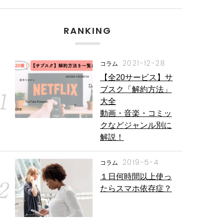
RANKING
2021-12-28
コラム
【全20サービス】サ
ブスク「解約方法」
大全
動画・音楽・コミッ
クなどジャンル別に
解説！
2019-5-4
コラム
１日何時間以上使っ
たらスマホ依存症？