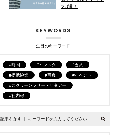
ス3選！
KEYWORDS
注目のキーワード
時間
インスタ
要約
提携協業
写真
イベント
スクリーンフリー・サタデー
社内報