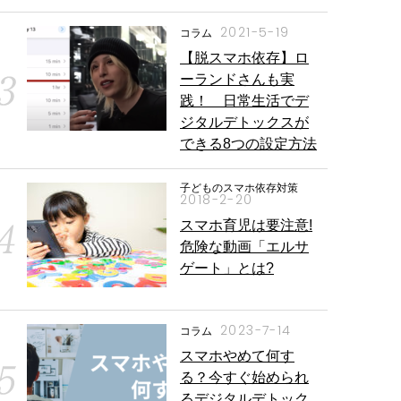
2021-5-19
コラム
【脱スマホ依存】ロ
ーランドさんも実
践！ 日常生活でデ
ジタルデトックスが
できる8つの設定方法
子どものスマホ依存対策
2018-2-20
スマホ育児は要注意!
危険な動画「エルサ
ゲート」とは?
2023-7-14
コラム
スマホやめて何す
る？今すぐ始められ
るデジタルデトック