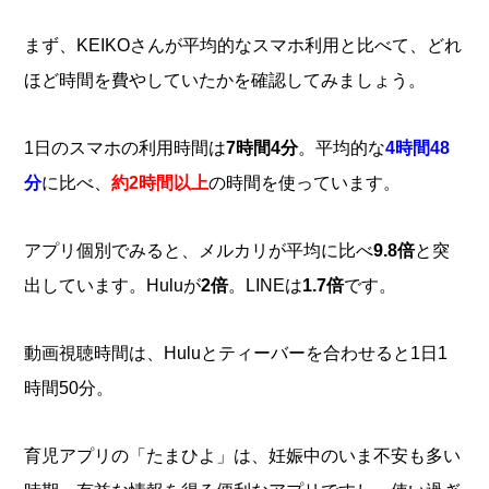
まず、KEIKOさんが平均的なスマホ利用と比べて、どれ
ほど時間を費やしていたかを確認してみましょう。
1日のスマホの利用時間は
7時間4分
。平均的な
4時間48
分
に比べ、
約2時間以上
の時間を使っています。
アプリ個別でみると、メルカリが平均に比べ
9.8倍
と突
出しています。Huluが
2倍
。LINEは
1.7倍
です。
動画視聴時間は、Huluとティーバーを合わせると1日1
時間50分。
育児アプリの「たまひよ」は、妊娠中のいま不安も多い