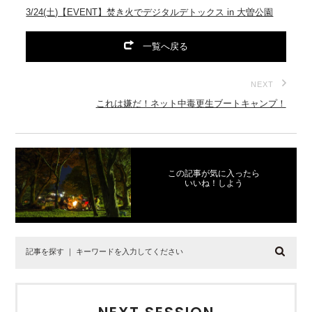
3/24(土)【EVENT】焚き火でデジタルデトックス in 大曽公園
一覧へ戻る
NEXT
これは嫌だ！ネット中毒更生ブートキャンプ！
この記事が気に入ったら
いいね！しよう