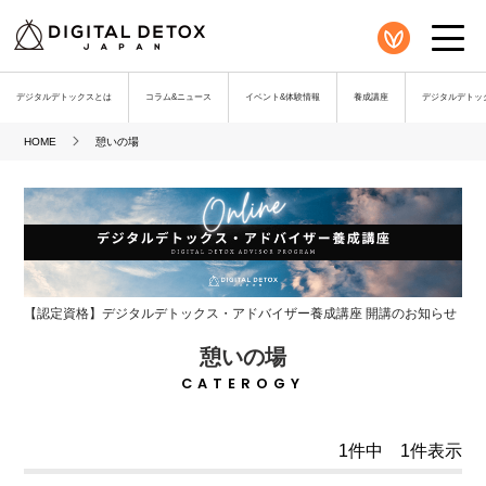
デジタルデトックスとは
コラム&ニュース
イベント&体験情報
養成講座
デジタルデトック
HOME
憩いの場
【認定資格】デジタルデトックス・アドバイザー養成講座 開講のお知らせ
憩いの場
CATEROGY
1件中 1件表示