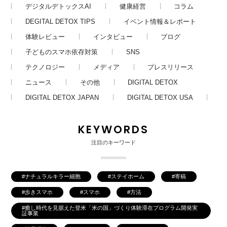
デジタルデトックスAI
健康経営
コラム
DEGITAL DETOX TIPS
イベント情報＆レポート
体験レビュー
インタビュー
ブログ
子どものスマホ依存対策
SNS
テクノロジー
メディア
プレスリリース
ニュース
その他
DIGITAL DETOX
DIGITAL DETOX JAPAN
DIGITAL DETOX USA
KEYWORDS
注目のキーワード
ナチュラルキラー細胞
ステイホーム
寄稿
歩きスマホ
スマホ
方法
癒し時代を見据えた登米「米の国」づくり体験滞在プログラム開発実
証事業