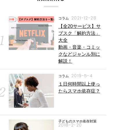
2021-12-28
コラム
【全20サービス】サ
ブスク「解約方法」
大全
動画・音楽・コミッ
クなどジャンル別に
解説！
2019-5-4
コラム
１日何時間以上使っ
たらスマホ依存症？
子どものスマホ依存対策
2018-2-20