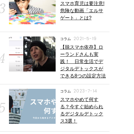
スマホ育児は要注意!
危険な動画「エルサ
ゲート」とは?
2021-5-19
コラム
【脱スマホ依存】ロ
ーランドさんも実
践！ 日常生活でデ
ジタルデトックスが
できる8つの設定方法
2023-7-14
コラム
スマホやめて何す
る？今すぐ始められ
るデジタルデトック
ス3選！