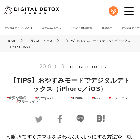
デジタルデトックスとは
コラム&ニュース
イベント&体験情報
養成講座
デジタルデトック
HOME
コラム＆ニュース
【TIPS】おやすみモードでデジタルデトックス
（iPhone／iOS）
2019-5-9
DEGITAL DETOX TIPS
【TIPS】おやすみモードでデジタルデト
ックス（iPhone／iOS）
良質な睡眠
おやすみモード
iPhone
iOS
メラトニン
ブルーライト
朝起きてすぐスマホをさわらないようにする方法や、就