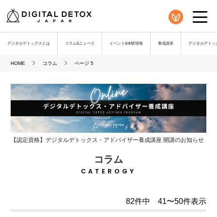
デジタルデトックスとは
コラム&ニュース
イベント&体験情報
養成講座
デジタルデトック
HOME
コラム
ページ 5
【認定資格】デジタルデトックス・アドバイザー養成講座 開講のお知らせ
コラム
CATEROGY
82件中 41〜50件表示