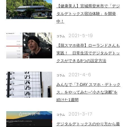
【健康美人】宮城県登米市で「デジ
タルデトックス宿泊体験」を開発
中！
2021-5-19
コラム
【脱スマホ依存】ローランドさんも
実践！ 日常生活でデジタルデトッ
クスができる8つの設定方法
2021-4-6
コラム
みんなで「7-DAY スマホ・デトック
ス」をやってみた─“小さな決断”を
続けた1週間
2021-3-17
コラム
デジタルデトックスのやり方から最