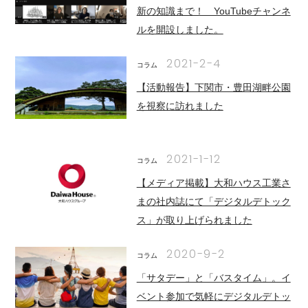
新の知識まで！ YouTubeチャンネ
ルを開設しました。
2021-2-4
コラム
【活動報告】下関市・豊田湖畔公園
を視察に訪れました
2021-1-12
コラム
【メディア掲載】大和ハウス工業さ
まの社内誌にて「デジタルデトック
ス」が取り上げられました
2020-9-2
コラム
「サタデー」と「バスタイム」。イ
ベント参加で気軽にデジタルデトッ