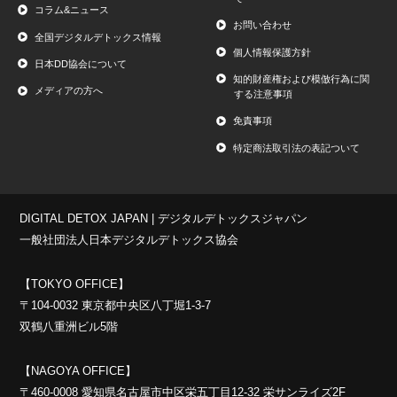
コラム&ニュース
お問い合わせ
全国デジタルデトックス情報
個人情報保護方針
日本DD協会について
知的財産権および模倣行為に関
メディアの方へ
する注意事項
免責事項
特定商法取引法の表記ついて
DIGITAL DETOX JAPAN | デジタルデトックスジャパン
一般社団法人日本デジタルデトックス協会
【TOKYO OFFICE】
〒104-0032 東京都中央区八丁堀1-3-7
双鶴八重洲ビル5階
【NAGOYA OFFICE】
〒460-0008 愛知県名古屋市中区栄五丁目12-32 栄サンライズ2F