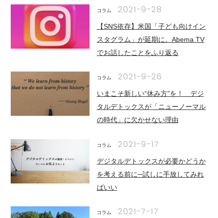
2021-9-28
コラム
【SNS依存】米国「子ども向けイン
スタグラム」が延期に。Abema TV
でお話したことをふり返る
2021-9-26
コラム
いまこそ新しい“休み方”を！ デジ
タルデトックスが「ニューノーマル
の時代」に欠かせない理由
2021-9-17
コラム
デジタルデトックスが必要かどうか
を考える前に─試しに手放してみれ
ばいい
2021-7-17
コラム