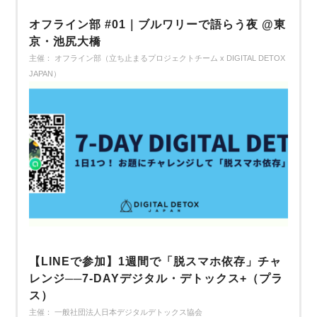
オフライン部 #01｜ブルワリーで語らう夜 @東
京・池尻大橋
主催： オフライン部（立ち止まるプロジェクトチーム x DIGITAL DETOX
JAPAN）
【LINEで参加】1週間で「脱スマホ依存」チャ
レンジ──7-DAYデジタル・デトックス+（プラ
ス）
主催： 一般社団法人日本デジタルデトックス協会